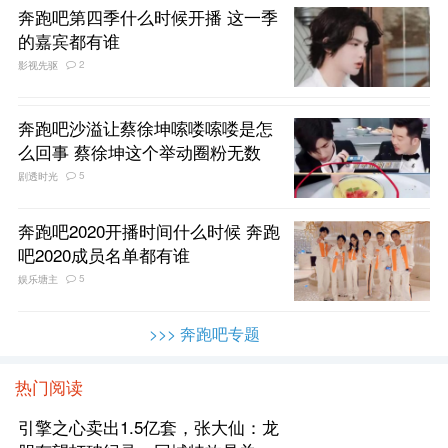
奔跑吧第四季什么时候开播 这一季
的嘉宾都有谁
2
影视先驱
奔跑吧沙溢让蔡徐坤嗦喽嗦喽是怎
么回事 蔡徐坤这个举动圈粉无数
5
剧透时光
奔跑吧2020开播时间什么时候 奔跑
吧2020成员名单都有谁
5
娱乐塘主
>>> 奔跑吧专题
热门阅读
引擎之心卖出1.5亿套，张大仙：龙