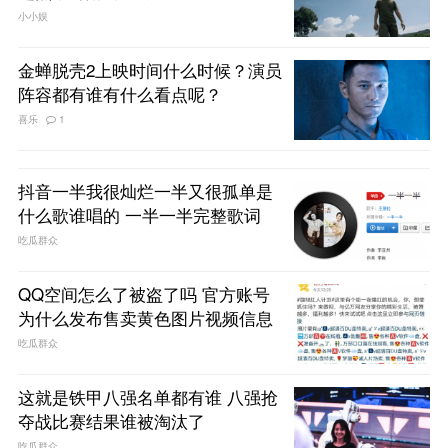
小小娱
金蝉脱壳2上映时间什么时候？演员
阵容都有谁有什么看点呢？
喜乐
1
抖音一半我很灿烂一半又很孤单是
什么歌谁唱的 一半一半完整歌词
吃瓜群众
QQ空间怎么了被盗了吗 官方账号
为什么发布售卖黄色图片视频信息
吃瓜群众
这就是铁甲八强名单都有谁 八强抢
夺战比赛结果谁被淘汰了
吃瓜群众