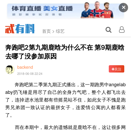
✕
首页 >
综艺
奔跑吧2第九期鹿晗为什么不在 第9期鹿晗
去哪了没参加原因
backend
关注
2018-06-08 22:24
奔跑吧第二季第九期正式播出，这一期跑男中angelab
aby扔飞锤是用尽了自己的全身力气吧，整个人都飞出去
了，连掉进水池里都有些摇晃站不住，如此女子不愧是跑
男兄弟团一致认证的最拼女子，连爱情公寓的人都看呆
了。
而在本期中，最大的遗憾就是鹿晗不在，这让很多网