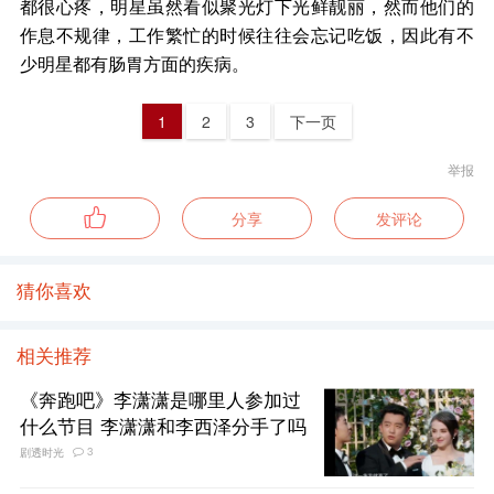
都很心疼，明星虽然看似聚光灯下光鲜靓丽，然而他们的
作息不规律，工作繁忙的时候往往会忘记吃饭，因此有不
少明星都有肠胃方面的疾病。
1
2
3
下一页
举报
分享
发评论
猜你喜欢
相关推荐
《奔跑吧》李潇潇是哪里人参加过
什么节目 李潇潇和李西泽分手了吗
3
剧透时光