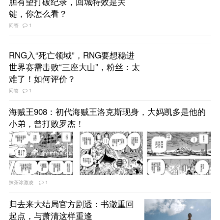
胆有望打破纪录，回城特效是关
键，你怎么看？
问答
1
RNG入“死亡领域”，RNG要想稳进
世界赛需击败“三座大山”，粉丝：太
难了！如何评价？
问答
1
海贼王908：初代海贼王洛克斯现身，大妈凯多是他的
小弟，曾打败罗杰！
抹茶冰激凌
1
归去来大结局官方剧透：书澈重回
起点，与萧清这样重逢