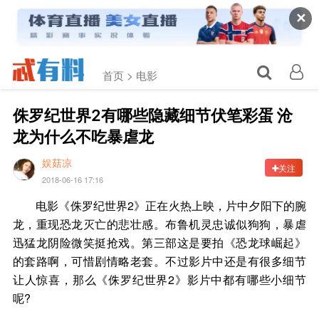
✕
首页 >
电影
侏罗纪世界2有哪些隐藏细节伏笔彩蛋 沧
龙为什么不吃暴虐龙
娱菇凉
关注
2018-06-16 17:16
电影《侏罗纪世界2》正在火热上映，片中夕阳下的腕
龙，重现恐龙灭亡的悲壮感。布鲁机灵忠诚似狗狗，暴虐
迅猛龙阴险微笑挺抢戏。第三部这是要拍《恐龙球崛起》
的套路啊，可惜剧情略老套。不过影片中还是有很多细节
让人惊喜，那么《侏罗纪世界2》影片中都有哪些小细节
呢?