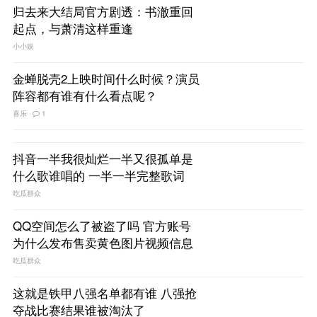
归去来大结局官方剧透：书澈重回
起点，与萧清这样重逢
小小娱
金蝉脱壳2上映时间什么时候？演员
阵容都有谁有什么看点呢？
喜乐
1
抖音一半我很灿烂一半又很孤单是
什么歌谁唱的 一半一半完整歌词
吃瓜群众
QQ空间怎么了被盗了吗 官方账号
为什么发布售卖黄色图片视频信息
吃瓜群众
这就是铁甲八强名单都有谁 八强抢