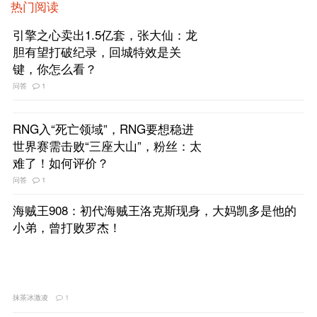
热门阅读
引擎之心卖出1.5亿套，张大仙：龙
胆有望打破纪录，回城特效是关
键，你怎么看？
问答
1
RNG入“死亡领域”，RNG要想稳进
世界赛需击败“三座大山”，粉丝：太
难了！如何评价？
问答
1
海贼王908：初代海贼王洛克斯现身，大妈凯多是他的
小弟，曾打败罗杰！
抹茶冰激凌
1