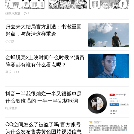
抹茶冰激凌
1
归去来大结局官方剧透：书澈重回
起点，与萧清这样重逢
小小娱
金蝉脱壳2上映时间什么时候？演员
阵容都有谁有什么看点呢？
喜乐
1
抖音一半我很灿烂一半又很孤单是
什么歌谁唱的 一半一半完整歌词
吃瓜群众
QQ空间怎么了被盗了吗 官方账号
为什么发布售卖黄色图片视频信息