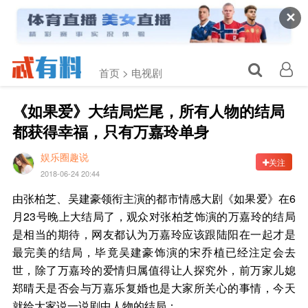
✕
首页 >
电视剧
《如果爱》大结局烂尾，所有人物的结局
都获得幸福，只有万嘉玲单身
娱乐圈趣说
关注
2018-06-24 20:44
由张柏芝、吴建豪领衔主演的都市情感大剧《如果爱》在6
月23号晚上大结局了，观众对张柏芝饰演的万嘉玲的结局
是相当的期待，网友都认为万嘉玲应该跟陆阳在一起才是
最完美的结局，毕竟吴建豪饰演的宋乔植已经注定会去
世，除了万嘉玲的爱情归属值得让人探究外，前万家儿媳
郑晴天是否会与万嘉乐复婚也是大家所关心的事情，今天
就给大家说一说剧中人物的结局：