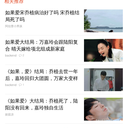
相关推荐
如果爱宋乔植病治好了吗 宋乔植结
局死了吗
阿拉蕾小男孩
如果爱大结局：万嘉玲会跟陆阳复
合 晴天嫁给项北组成新家庭
2
backend
《如果，爱》结局：乔植去世一年
后，嘉玲回归大团圆，万家大变样
1
backend
《如果爱》大结局：乔植死了，陆
阳没有回来，嘉玲独自生活
娱菇凉