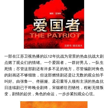
一部在江苏卫视热播的以12年抗战为背景的热血抗战大剧
点燃了观众们的情绪。一个爱国者，一群好男儿，一队生
死情；尽管这部剧还有许多不足的地方，尽管编剧对角色
的刻画还不够细致，但这部燃情剧还是让无数的观众拍手
叫好。由张鲁一、佟丽娅、孟召重等人领衔主演的热血抗
日连续剧已于昨晚全剧终，宋烟桥壮烈牺牲，程彬无情叛
变，剧情的起伏，角色的命运，一步步紧扣观众心弦。