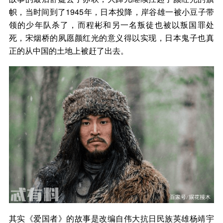
帜，当时间到了1945年，日本投降，岸谷雄一被小豆子带
领的少年队杀了，而程彬和另一名叛徒也被以叛国罪处
死，宋烟桥的夙愿颜红光的意义得以实现，日本鬼子也真
正的从中国的土地上被赶了出去。
其实《爱国者》的故事是改编自伟大抗日民族英雄杨靖宇