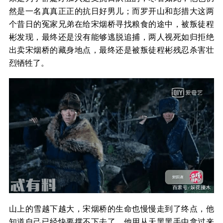
然是一名真真正正的抗日好男儿；而罗开山和彭措大这两
个昔日的冤家兄弟在给宋烟桥寻找粮食的途中，被叛徒程
彬发现，最终还是没有能够逃脱追捕，两人视死如归拒绝
出卖宋烟桥的藏身地点，最终还是被叛徒程彬残忍杀害壮
烈牺牲了。
山上的雪越下越大，宋烟桥的生命也慢慢走到了终点，他
知道自己已经快要撑不下去了，他用从天黑黑手中拿过来