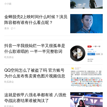
小小娱
金蝉脱壳2上映时间什么时候？演员
阵容都有谁有什么看点呢？
喜乐
1
抖音一半我很灿烂一半又很孤单是
什么歌谁唱的 一半一半完整歌词
吃瓜群众
QQ空间怎么了被盗了吗 官方账号
为什么发布售卖黄色图片视频信息
吃瓜群众
这就是铁甲八强名单都有谁 八强抢
夺战比赛结果谁被淘汰了
吃瓜群众