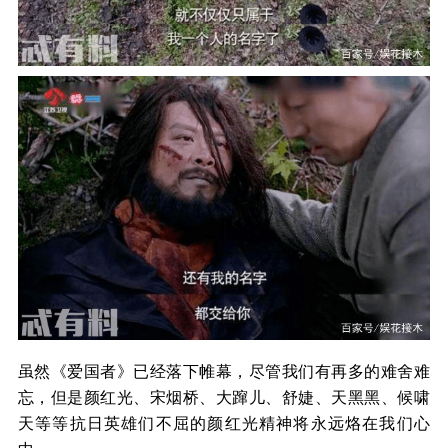
虽然《爱国者》已经落下帷幕，尽管我们有再多的难舍难
忘，但是颜红光、宋烟桥、大蹿儿、舒婕、天黑黑、候啸
天等等抗日英雄们不屈的颜红光精神将永远烙在我们心