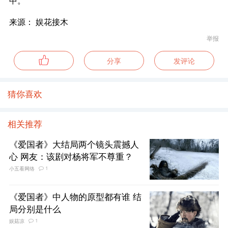
中。
来源： 娱花接木
举报
分享
发评论
猜你喜欢
相关推荐
《爱国者》大结局两个镜头震撼人
心 网友：该剧对杨将军不尊重？
1
小五看网络
《爱国者》中人物的原型都有谁 结
局分别是什么
1
娱菇凉