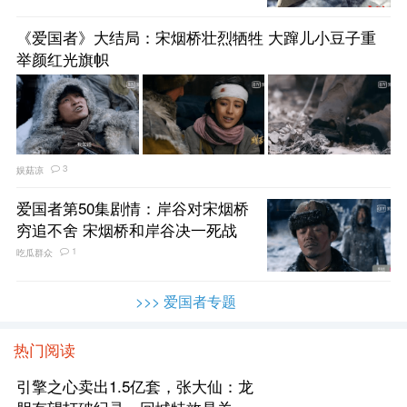
《爱国者》大结局：宋烟桥壮烈牺牲 大蹿儿小豆子重
举颜红光旗帜
3
娱菇凉
爱国者第50集剧情：岸谷对宋烟桥
穷追不舍 宋烟桥和岸谷决一死战
1
吃瓜群众
>>> 爱国者专题
热门阅读
引擎之心卖出1.5亿套，张大仙：龙