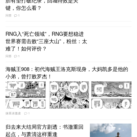
胆有望打破纪录，回城特效是关
键，你怎么看？
问答
1
RNG入“死亡领域”，RNG要想稳进
世界赛需击败“三座大山”，粉丝：太
难了！如何评价？
问答
1
海贼王908：初代海贼王洛克斯现身，大妈凯多是他的
小弟，曾打败罗杰！
抹茶冰激凌
1
归去来大结局官方剧透：书澈重回
起点，与萧清这样重逢