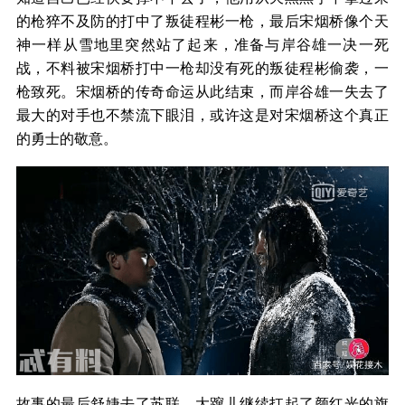
的枪猝不及防的打中了叛徒程彬一枪，最后宋烟桥像个天
神一样从雪地里突然站了起来，准备与岸谷雄一决一死
战，不料被宋烟桥打中一枪却没有死的叛徒程彬偷袭，一
枪致死。宋烟桥的传奇命运从此结束，而岸谷雄一失去了
最大的对手也不禁流下眼泪，或许这是对宋烟桥这个真正
的勇士的敬意。
故事的最后舒婕去了苏联，大蹿儿继续扛起了颜红光的旗