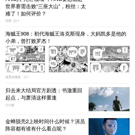
世界赛需击败“三座大山”，粉丝：太
难了！如何评价？
问答
1
海贼王908：初代海贼王洛克斯现身，大妈凯多是他的
小弟，曾打败罗杰！
抹茶冰激凌
1
归去来大结局官方剧透：书澈重回
起点，与萧清这样重逢
小小娱
金蝉脱壳2上映时间什么时候？演员
阵容都有谁有什么看点呢？