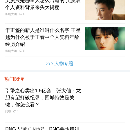
个人资料背景来头大揭秘
6
影剧大咖
于正签的新人是谁叫什么名字 王星
越为什么被于正看中个人资料年龄
经历介绍
6
影剧大咖
>>> 人物专题
热门阅读
引擎之心卖出1.5亿套，张大仙：龙
胆有望打破纪录，回城特效是关
键，你怎么看？
问答
1
RNG入“死亡领域”，RNG要想稳进