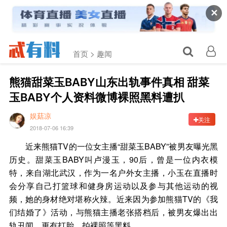
✕
首页 >
趣闻
熊猫甜菜玉BABY山东出轨事件真相 甜菜
玉BABY个人资料微博裸照黑料遭扒
娱菇凉
关注
2018-07-06 16:39
近来熊猫TV的一位女主播“甜菜玉BABY”被男友曝光黑
历史。甜菜玉BABY叫卢漫玉，90后，曾是一位内衣模
特，来自湖北武汉，作为一名户外女主播，小玉在直播时
会分享自己打篮球和健身房运动以及参与其他运动的视
频，她的身材绝对堪称火辣。近来因为参加熊猫TV的《我
们结婚了》活动，与熊猫主播老张搭档后，被男友爆出出
轨丑闻，更有打胎、拍裸照等黑料。