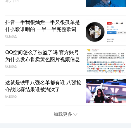
喜乐
1
抖音一半我很灿烂一半又很孤单是
什么歌谁唱的 一半一半完整歌词
吃瓜群众
QQ空间怎么了被盗了吗 官方账号
为什么发布售卖黄色图片视频信息
吃瓜群众
这就是铁甲八强名单都有谁 八强抢
夺战比赛结果谁被淘汰了
吃瓜群众
加载更多