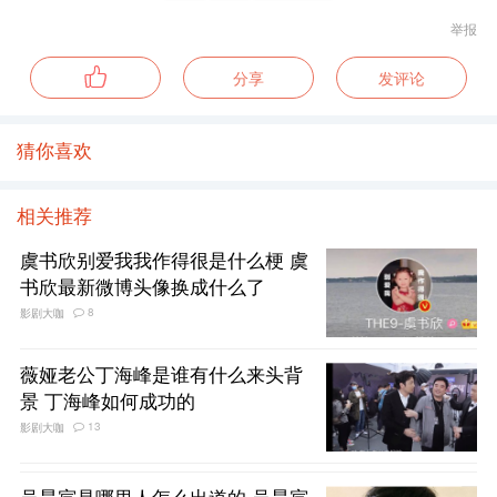
举报
分享
发评论
猜你喜欢
相关推荐
虞书欣别爱我我作得很是什么梗 虞
书欣最新微博头像换成什么了
8
影剧大咖
薇娅老公丁海峰是谁有什么来头背
景 丁海峰如何成功的
13
影剧大咖
吴昊宸是哪里人怎么出道的 吴昊宸