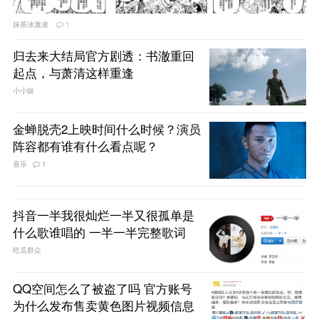
抹茶冰激凌
1
归去来大结局官方剧透：书澈重回
起点，与萧清这样重逢
小小娱
金蝉脱壳2上映时间什么时候？演员
阵容都有谁有什么看点呢？
喜乐
1
抖音一半我很灿烂一半又很孤单是
什么歌谁唱的 一半一半完整歌词
吃瓜群众
QQ空间怎么了被盗了吗 官方账号
为什么发布售卖黄色图片视频信息