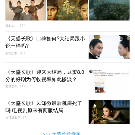
8
观影先生
《天盛长歌》口碑如何?大结局跟小
说一样吗?
1
剧荒少女
《天盛长歌》迎来大结局，豆瓣8.0
分的好剧为何收视率如此惨淡？
2
芳草碧色
《天盛长歌》凤知微最后跳崖死了
吗 电视剧原来有两版结局
5
次瓜观影团
>>> 天盛长歌专题