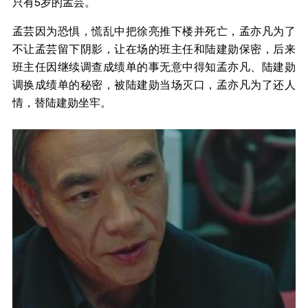
只有5岁的孟芸。
孟芸因为恐惧，慌乱中把徐亮推下楼并死亡，孟亦凡为了
不让孟芸留下阴影，让在场的班主任和陆建勋保密，后来
班主任因继续调查成绩单的事无意中得知孟亦凡、陆建勋
调换成绩单的秘密，被陆建勋当场灭口，孟亦凡为了还人
情，替陆建勋坐牢。