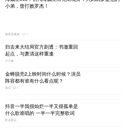
小弟，曾打败罗杰！
抹茶冰激凌
1
归去来大结局官方剧透：书澈重回
起点，与萧清这样重逢
小小娱
金蝉脱壳2上映时间什么时候？演员
阵容都有谁有什么看点呢？
喜乐
1
抖音一半我很灿烂一半又很孤单是
什么歌谁唱的 一半一半完整歌词
吃瓜群众