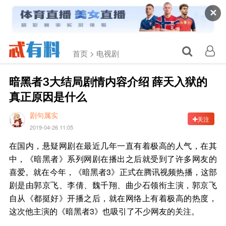
✕
首页 >
电视剧
暗黑者3大结局剧情内容介绍 薛天入狱的
真正原因是什么
剧句属实
关注
2019-04-26 11:05
在国内，悬疑网剧在最近几年一直有着极高的人气，在其
中，《暗黑者》系列网剧在播出之后就受到了许多网友的
喜爱。就在今年，《暗黑者3》正式在腾讯视频热播，这部
剧是由郭京飞、李倩、魏千翔、曲少石领衔主演，郭京飞
自从《都挺好》开播之后，就在网络上有着极高的热度，
这次他主演的《暗黑者3》也吸引了不少网友的关注。