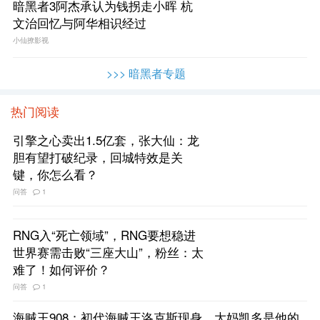
暗黑者3阿杰承认为钱拐走小晖 杭
文治回忆与阿华相识经过
小仙撩影视
>>> 暗黑者专题
热门阅读
引擎之心卖出1.5亿套，张大仙：龙
胆有望打破纪录，回城特效是关
键，你怎么看？
问答
1
RNG入“死亡领域”，RNG要想稳进
世界赛需击败“三座大山”，粉丝：太
难了！如何评价？
问答
1
海贼王908：初代海贼王洛克斯现身，大妈凯多是他的