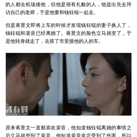
的人都去机场接他，但他是很有礼貌的人，他提出先去拜
访自己的老师，于是他要和钱钰锟一起走。
但是蒋昱文即将上车的时候才发现钱钰锟的妻子换人了，
钱钰锟和裴音已经离婚了。蒋昱文的脸色立马就变了，于
是他转身就走了，去搭了市里接他的人的车。
原来蒋昱文一直都喜欢裴音，他知道钱钰锟离婚的事情之
后立马就想到了裴音，他知道裴音肯定受到了伤害，所以