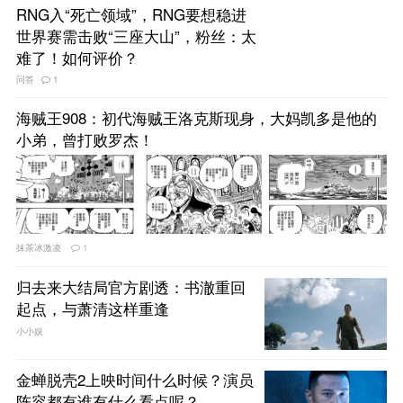
RNG入“死亡领域”，RNG要想稳进
世界赛需击败“三座大山”，粉丝：太
难了！如何评价？
问答
1
海贼王908：初代海贼王洛克斯现身，大妈凯多是他的
小弟，曾打败罗杰！
抹茶冰激凌
1
归去来大结局官方剧透：书澈重回
起点，与萧清这样重逢
小小娱
金蝉脱壳2上映时间什么时候？演员
阵容都有谁有什么看点呢？