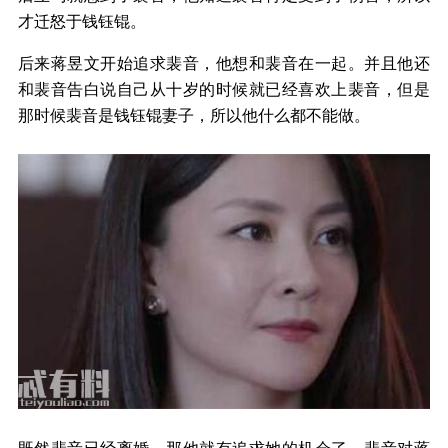
才迁怒于钱钰锟。
后来蒋昱文开始追求裴音，他想和裴音在一起。并且他还
和裴音告白说自己从十岁的时候就已经喜欢上裴音，但是
那时候裴音是钱钰锟妻子，所以他什么都不能做。
既然裴音已经离婚，那他就有追求她的机会了。裴音对蒋