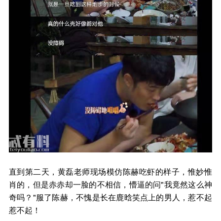
直到第二天，黄磊老师现场模仿陈赫吃虾的样子，惟妙惟
肖的，但是赤赤却一脸的不相信，懵逼的问"我竟然这么神
奇吗？"服了陈赫，不愧是长在鹿晗笑点上的男人，惹不起
惹不起！