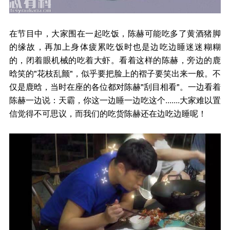
在节目中，大家围在一起吃饭，陈赫可能吃多了黄酒猪脚
的缘故，再加上身体疲累吃饭时也是边吃边睡迷迷糊糊
的，闭着眼机械的吃着大虾。看着这样的陈赫，旁边的鹿
晗笑的"花枝乱颤"，似乎要把脸上的褶子要笑出来一般。不
仅是鹿晗，当时在座的各位都对陈赫"刮目相看"。一边看着
陈赫一边说：天霸，你这一边睡一边吃这个.......大家难以置
信觉得不可思议，而我们的吃货陈赫还在边吃边睡呢！