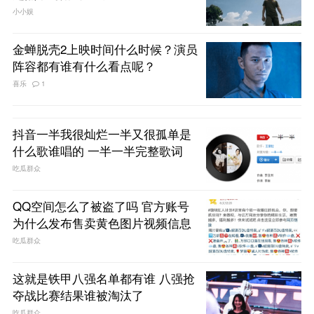
小小娱
金蝉脱壳2上映时间什么时候？演员
阵容都有谁有什么看点呢？
喜乐
1
抖音一半我很灿烂一半又很孤单是
什么歌谁唱的 一半一半完整歌词
吃瓜群众
QQ空间怎么了被盗了吗 官方账号
为什么发布售卖黄色图片视频信息
吃瓜群众
这就是铁甲八强名单都有谁 八强抢
夺战比赛结果谁被淘汰了
吃瓜群众