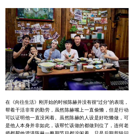
在《向往生活》刚开始的时候陈赫并没有很"过分"的表现，
帮着干活非常的勤劳，虽然陈赫嘴上一直偷懒，但是行动
可以证明他一直没闲着。虽然陈赫的人设是好吃懒做，可
是他人本身并非如此，该帮忙该做的都做到位了，连何老
师都帮他澄清陈赫一整期节目都没闲着，只是后期剪辑问