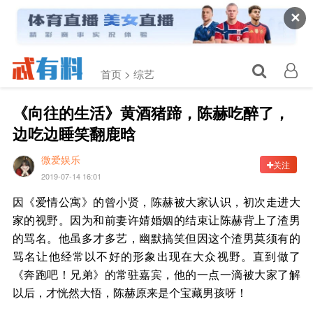
✕
首页 >
综艺
《向往的生活》黄酒猪蹄，陈赫吃醉了，
边吃边睡笑翻鹿晗
微爱娱乐
关注
2019-07-14 16:01
因《爱情公寓》的曾小贤，陈赫被大家认识，初次走进大
家的视野。因为和前妻许婧婚姻的结束让陈赫背上了渣男
的骂名。他虽多才多艺，幽默搞笑但因这个渣男莫须有的
骂名让他经常以不好的形象出现在大众视野。直到做了
《奔跑吧！兄弟》的常驻嘉宾，他的一点一滴被大家了解
以后，才恍然大悟，陈赫原来是个宝藏男孩呀！