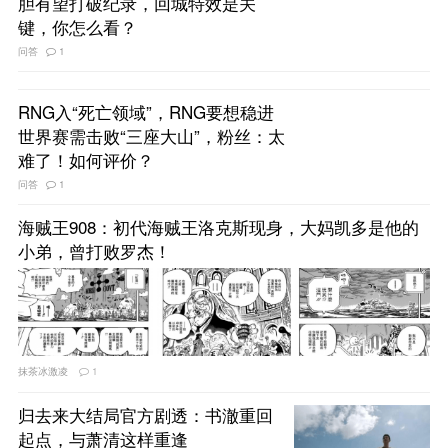
胆有望打破纪录，回城特效是关
键，你怎么看？
问答
1
RNG入“死亡领域”，RNG要想稳进
世界赛需击败“三座大山”，粉丝：太
难了！如何评价？
问答
1
海贼王908：初代海贼王洛克斯现身，大妈凯多是他的
小弟，曾打败罗杰！
抹茶冰激凌
1
归去来大结局官方剧透：书澈重回
起点，与萧清这样重逢