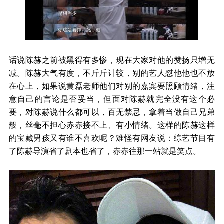
话说陈赫之前被黑得有多惨，现在大家对他的赞扬只增无
减。陈赫大气有度，不斤斤计较，别的艺人怼他他也不放
在心上，如果说黄磊老师他们对别的嘉宾要照顾情绪，注
意自己的言论是否妥当，但面对陈赫就完全没有这个必
要，对陈赫说什么都可以，百无禁忌，拿着当做自己兄弟
般，丝毫不担心赤赤接不上、有小情绪。这样的陈赫这样
的宝藏男孩又有谁不喜欢呢？难怪有网友说：综艺节目有
了陈赫导演省了剧本也省了，赤赤往那一站就是笑点。