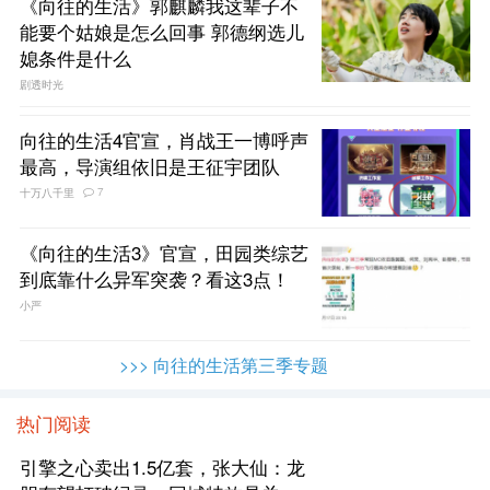
《向往的生活》郭麒麟我这辈子不
能要个姑娘是怎么回事 郭德纲选儿
媳条件是什么
剧透时光
向往的生活4官宣，肖战王一博呼声
最高，导演组依旧是王征宇团队
7
十万八千里
《向往的生活3》官宣，田园类综艺
到底靠什么异军突袭？看这3点！
小严
>>> 向往的生活第三季专题
热门阅读
引擎之心卖出1.5亿套，张大仙：龙