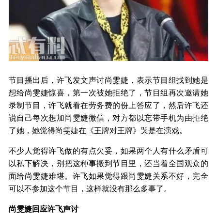
节目播出后，许飞发文声讨尚雯婕，表示节目组找到她是
想给尚雯婕惊喜，第一次被她拒绝了，节目组再次邀请她
录制节目，许飞就看在劳务费的份上答应了，然后许飞还
说自己每次想加尚雯婕微信，对方都以忘带手机为由拒绝
了她，她觉得尚雯婕在《王牌对王牌》哭是在演戏。
不少人觉得许飞做的有点欠妥，如果两个人有什么矛盾可
以私下解决，别把这种事搬到节目里，还当着全国观众的
面给尚雯婕难堪。许飞如果觉得跟尚雯婕关系不好，完全
可以不参加这个节目，这样就没有那么多事了。
尚雯婕回应许飞声讨