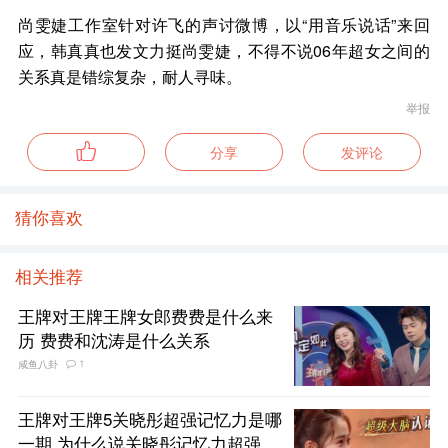
尚雯婕工作室针对许飞的声讨微博，以“用音乐说话”来回
应，韩真真也发文力挺尚雯婕，不得不说06年超女之间的
关系真是错综复杂，耐人寻味。
举报
分享
发评论
猜你喜欢
相关推荐
王牌对王牌王牌女郎费费是什么来
历 费费和沈涛是什么关系
1
咸鱼八卦
王牌对王牌5关晓彤超强记忆力是哪
一期 为什么说关晓彤记忆力超强