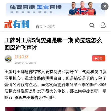
✕
首页 >
综艺
王牌对王牌5尚雯婕是哪一期 尚雯婕怎么
回应许飞声讨
影视先驱
关注
2020-04-07 21:10
王牌对王牌这部综艺只要有沈腾和贾玲在，气氛和笑点就
不用担心，虽然套路的明明白白，但是搞笑是真的，除了
煽情的时候有点尬，而这次尚雯婕来到第五季的舞台和06
届超女相遇更是引发了很大的争议，那么尚雯婕是哪一期
呢?让影视先驱来告诉你们吧。