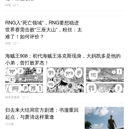
问答
1
RNG入“死亡领域”，RNG要想稳进
世界赛需击败“三座大山”，粉丝：太
难了！如何评价？
问答
1
海贼王908：初代海贼王洛克斯现身，大妈凯多是他的
小弟，曾打败罗杰！
抹茶冰激凌
1
归去来大结局官方剧透：书澈重回
起点，与萧清这样重逢
小小娱