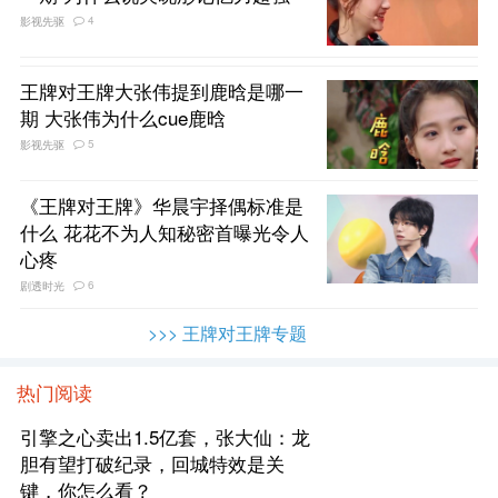
4
影视先驱
王牌对王牌大张伟提到鹿晗是哪一
期 大张伟为什么cue鹿晗
5
影视先驱
《王牌对王牌》华晨宇择偶标准是
什么 花花不为人知秘密首曝光令人
心疼
6
剧透时光
>>> 王牌对王牌专题
热门阅读
引擎之心卖出1.5亿套，张大仙：龙
胆有望打破纪录，回城特效是关
键，你怎么看？