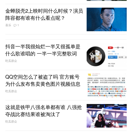
金蝉脱壳2上映时间什么时候？演员
阵容都有谁有什么看点呢？
喜乐
1
抖音一半我很灿烂一半又很孤单是
什么歌谁唱的 一半一半完整歌词
吃瓜群众
QQ空间怎么了被盗了吗 官方账号
为什么发布售卖黄色图片视频信息
吃瓜群众
这就是铁甲八强名单都有谁 八强抢
夺战比赛结果谁被淘汰了
吃瓜群众