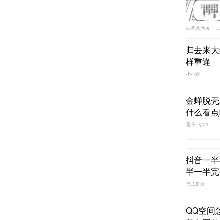
抹茶冰激凌
归去来大
样重逢
小小娱
金蝉脱壳
什么看点
喜乐
1
抖音一半
半一半完
吃瓜群众
QQ空间