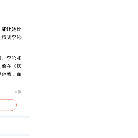
样能让她比
友猜测李沁
嫌。李沁和
之前在《庆
持距离，而
举报