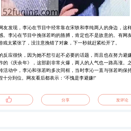
网友发现，李沁在节目中经常靠在宋轶和李纯两人的身边，这
感。李沁在节目中挽张若昀的胳膊，肯定也不是故意的。有网
游戏太紧张了，没注意挽错了对象，下一秒就赶紧松开了。
的反应很快，因为她不想引起不必要的话题，而且也在努力避
作的《庆余年》，这部剧非常火爆，两人的人气也一路高涨。
传活动中，李沁和张若昀多次同框，当时李沁一直与张若昀保
捏十分到位。网友看后都表示：“不愧是李避嫌!”
分享
发评论