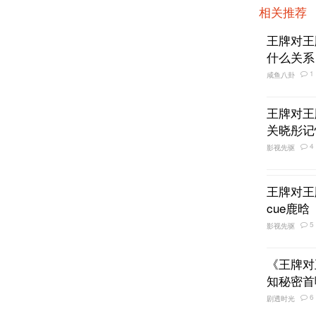
相关推荐
王牌对王
什么关系
1
咸鱼八卦
王牌对王
关晓彤记
4
影视先驱
王牌对王
cue鹿晗
5
影视先驱
《王牌对
知秘密首
6
剧透时光