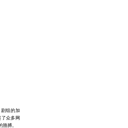
》剧组的加
起了众多网
的胳膊。