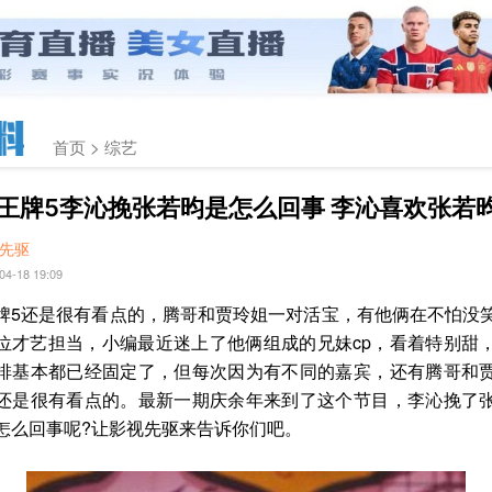
首页 >
综艺
王牌5李沁挽张若昀是怎么回事 李沁喜欢张若
先驱
04-18 19:09
牌5还是很有看点的，腾哥和贾玲姐一对活宝，有他俩在不怕没
位才艺担当，小编最近迷上了他俩组成的兄妹cp，看着特别甜
排基本都已经固定了，但每次因为有不同的嘉宾，还有腾哥和
还是很有看点的。最新一期庆余年来到了这个节目，李沁挽了
怎么回事呢?让影视先驱来告诉你们吧。