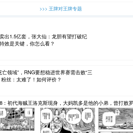
>>> 王牌对王牌专题
卖出1.5亿套，张大仙：龙胆有望打破纪
特效是关键，你怎么看？
“死亡领域”，RNG要想稳进世界赛需击败“三
，粉丝：太难了！如何评价？
08：初代海贼王洛克斯现身，大妈凯多是他的小弟，曾打败