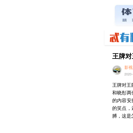
王牌对
影视
2020-
王牌对王
和晓彤两
的内容安
的笑点，
膊，这是