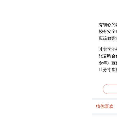
有细心的
较有安全
应该做完
其实李沁
张若昀合
余年》宣
且分寸拿
猜你喜欢