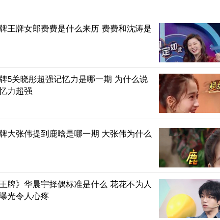
牌王牌女郎费费是什么来历 费费和沈涛是
牌5关晓彤超强记忆力是哪一期 为什么说
忆力超强
牌大张伟提到鹿晗是哪一期 大张伟为什么
王牌》华晨宇择偶标准是什么 花花不为人
曝光令人心疼