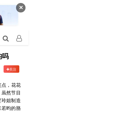
✕
昀吗
关注
笑点，花花
，虽然节目
贾玲姐制造
张若昀的胳