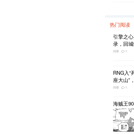
热门阅读
引擎之心
录，回城
问答
1
RNG入
座大山”
问答
1
海贼王9