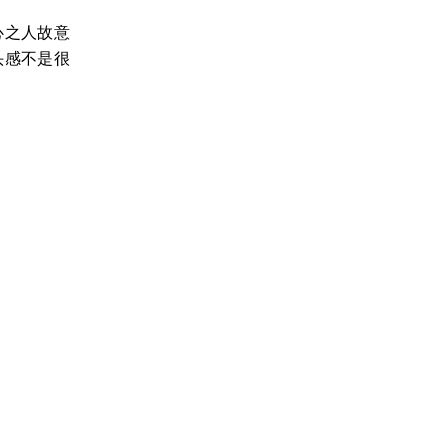
心之人故意
头感不是很