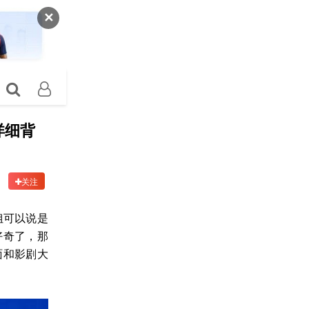
✕
详细背
关注
姐可以说是
好奇了，那
面和影剧大