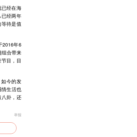
就已经在海
己已经两年
的等待是值
016年6
后随组合带来
上一些节目，目
，如今的发
感情生活也
情八卦，还
举报