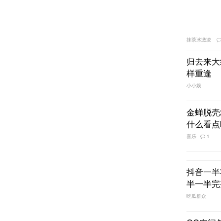
抹茶冰激凌
归去来大
样重逢
小小娱
金蝉脱壳
什么看点
喜乐
1
抖音一半
半一半完
吃瓜群众
QQ空间