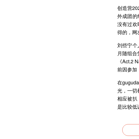
创造营2
外成团的
没有过欢
得的，网
刘些宁个
月随组合凭
《Act.2
前因参加
在gug
光，一切
相应被扒
是比较低