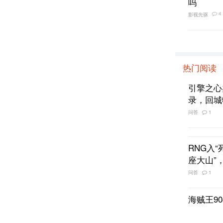
4
影视先驱
热门阅读
引擎之心
录，回城
问答
1
RNG入
座大山”
问答
1
海贼王9