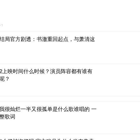
1
结局官方剧透：书澈重回起点，与萧清这
2上映时间什么时候？演员阵容都有谁有
呢？
我很灿烂一半又很孤单是什么歌谁唱的 一
整歌词
怎么了被盗了吗 官方账号为什么发布售卖