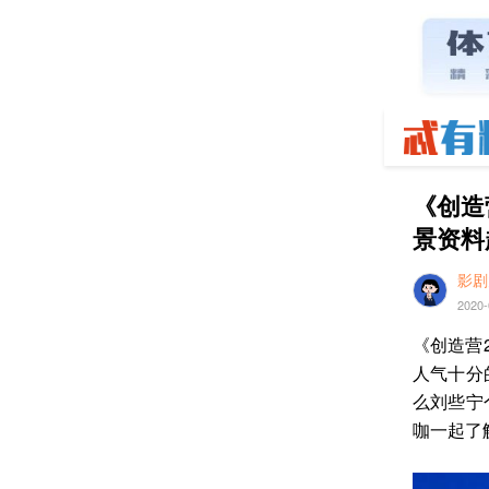
《创造
景资料
影剧
2020-
《创造营
人气十分
么刘些宁
咖一起了