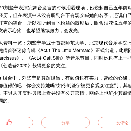
020刘些宁表演完舞台发言的时候泪洒现场，她说起自己五年前
经历，但在表演中从没有听到台下有观众喊她的名字，还说自
呼声的舞台。所以在听到台下粉丝的鼓励后，眼含泪花说五年
友表示心疼，也希望继续努力，会发光。
人资料一览：刘些宁毕业于首都师范大学、北京现代音乐学院;于2
借首张迷你专辑《Act.1 The Little Mermaid》正式出道，此
 Narcissus》、《Act.4 Cait Sith》等音乐节目，同时她也有
《创造营2020》获得更多的关注。
udan组合中，刘些宁是舞蹈担当，有颜值也有实力，曾经的心酸
都值得的吧，你会支持她吗?如今刘些宁被更多观众注意到，其
，不过从其资料贝博上看并没有公开恋情，网络上也鲜少其感
调的。
分享
发评论