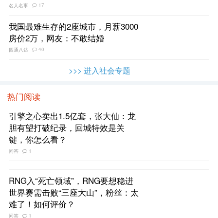
17
名人名事
我国最难生存的2座城市，月薪3000
房价2万，网友：不敢结婚
40
四通八达
>>> 进入社会专题
热门阅读
引擎之心卖出1.5亿套，张大仙：龙
胆有望打破纪录，回城特效是关
键，你怎么看？
问答
1
RNG入“死亡领域”，RNG要想稳进
世界赛需击败“三座大山”，粉丝：太
难了！如何评价？
问答
1