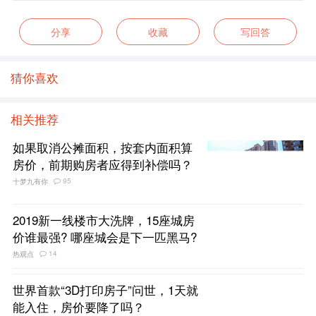
分享
收藏
写回答
猜你喜欢
相关推荐
如果取消公摊面积，按套内面积算
房价，前期购房者应得到补偿吗？
95
十梦九有你
2019新一线楼市大洗牌，15座城房
价谁最强? 哪座城会是下一匹黑马?
14
热观点
世界首款“3D打印房子”问世，1天就
能入住，房价要降了吗？