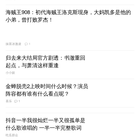
海贼王908：初代海贼王洛克斯现身，大妈凯多是他的
小弟，曾打败罗杰！
抹茶冰激凌
1
归去来大结局官方剧透：书澈重回
起点，与萧清这样重逢
小小娱
金蝉脱壳2上映时间什么时候？演员
阵容都有谁有什么看点呢？
喜乐
1
抖音一半我很灿烂一半又很孤单是
什么歌谁唱的 一半一半完整歌词
吃瓜群众