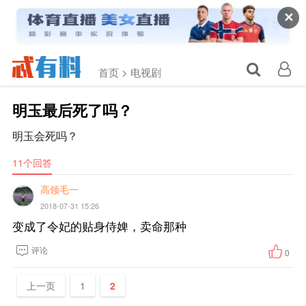
✕
首页 >
电视剧
明玉最后死了吗？
明玉会死吗？
11个回答
高领毛一
2018-07-31 15:26
变成了令妃的贴身侍婢，卖命那种
评论
0
上一页
1
2