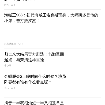
问答
1
海贼王908：初代海贼王洛克斯现身，大妈凯多是他的
小弟，曾打败罗杰！
抹茶冰激凌
1
归去来大结局官方剧透：书澈重回
起点，与萧清这样重逢
小小娱
金蝉脱壳2上映时间什么时候？演员
阵容都有谁有什么看点呢？
喜乐
1