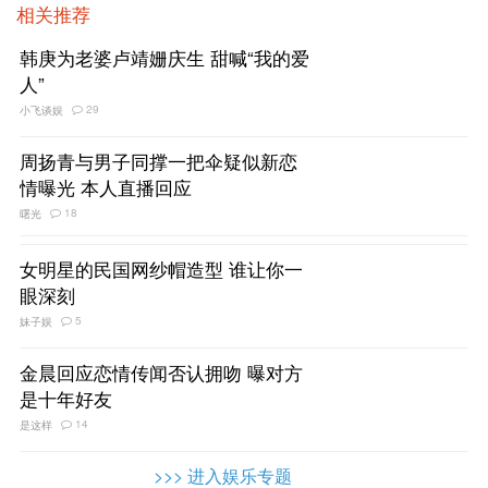
相关推荐
韩庚为老婆卢靖姗庆生 甜喊“我的爱
人”
29
小飞谈娱
周扬青与男子同撑一把伞疑似新恋
情曝光 本人直播回应
18
曙光
女明星的民国网纱帽造型 谁让你一
眼深刻
5
妹子娱
金晨回应恋情传闻否认拥吻 曝对方
是十年好友
14
是这样
>>> 进入娱乐专题