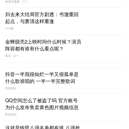
抹茶冰激凌
1
归去来大结局官方剧透：书澈重回
起点，与萧清这样重逢
小小娱
金蝉脱壳2上映时间什么时候？演员
阵容都有谁有什么看点呢？
喜乐
1
抖音一半我很灿烂一半又很孤单是
什么歌谁唱的 一半一半完整歌词
吃瓜群众
QQ空间怎么了被盗了吗 官方账号
为什么发布售卖黄色图片视频信息
吃瓜群众
这就是铁甲八强名单都有谁 八强抢