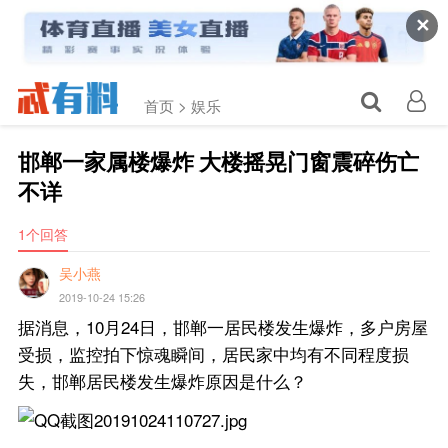
✕
首页 >
娱乐
邯郸一家属楼爆炸 大楼摇晃门窗震碎伤亡
不详
1个回答
吴小燕
2019-10-24 15:26
据消息，10月24日，邯郸一居民楼发生爆炸，多户房屋
受损，监控拍下惊魂瞬间，居民家中均有不同程度损
失，邯郸居民楼发生爆炸原因是什么？