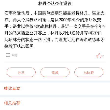
林丹否认今年退役
石宇奇受伤后，中国男单近期只能靠老将林丹、谌龙支
撑。两人今晨狭路相逢，是从2009年至今的第14次交
手；谌龙以往仅4次战胜林丹，最近一次交手是在今年4
月的马来西亚公开赛上，林丹以2比1逆转并夺得冠军。
此后林丹的状态一路下滑，而谌龙近期在著名教练李矛
执教下状态回勇。
评论
2
分享
收藏
写回答
猜你喜欢
相关推荐