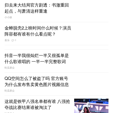
归去来大结局官方剧透：书澈重回
起点，与萧清这样重逢
小小娱
金蝉脱壳2上映时间什么时候？演员
阵容都有谁有什么看点呢？
喜乐
1
抖音一半我很灿烂一半又很孤单是
什么歌谁唱的 一半一半完整歌词
吃瓜群众
QQ空间怎么了被盗了吗 官方账号
为什么发布售卖黄色图片视频信息
吃瓜群众
这就是铁甲八强名单都有谁 八强抢
夺战比赛结果谁被淘汰了