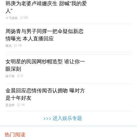
韩庚为老婆卢靖姗庆生 甜喊“我的爱
人”
29
小飞谈娱
周扬青与男子同撑一把伞疑似新恋
情曝光 本人直播回应
18
曙光
女明星的民国网纱帽造型 谁让你一
眼深刻
5
妹子娱
金晨回应恋情传闻否认拥吻 曝对方
是十年好友
14
是这样
>>> 进入娱乐专题
热门阅读