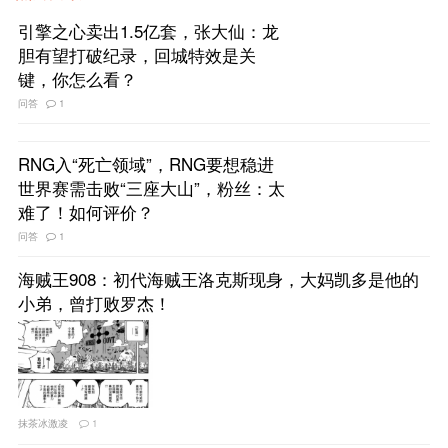
引擎之心卖出1.5亿套，张大仙：龙
胆有望打破纪录，回城特效是关
键，你怎么看？
问答
1
RNG入“死亡领域”，RNG要想稳进
世界赛需击败“三座大山”，粉丝：太
难了！如何评价？
问答
1
海贼王908：初代海贼王洛克斯现身，大妈凯多是他的
小弟，曾打败罗杰！
抹茶冰激凌
1