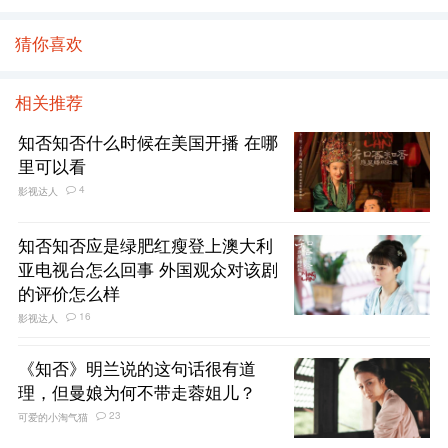
猜你喜欢
相关推荐
知否知否什么时候在美国开播 在哪
里可以看
4
影视达人
知否知否应是绿肥红瘦登上澳大利
亚电视台怎么回事 外国观众对该剧
的评价怎么样
16
影视达人
《知否》明兰说的这句话很有道
理，但曼娘为何不带走蓉姐儿？
23
可爱的小淘气猫