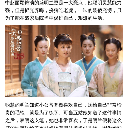
中赵丽颖饰演的盛明兰更是一大亮点，她聪明灵慧能力
强，但是韬光养晦，扮猪吃老虎，一味的装傻充愣，只
为了能在盛家后院当中保护自己，艰难的生活。
聪慧的明兰知道小公爷齐衡喜欢自己，送给自己非常珍
贵的毛笔，就是为了练字。可当五姑娘知道了这件事情
之后，表明这支笔，她也非常喜欢，于是明兰便将这么
好的毛笔送给了五姑娘还有四姑娘当做礼物。因为她知