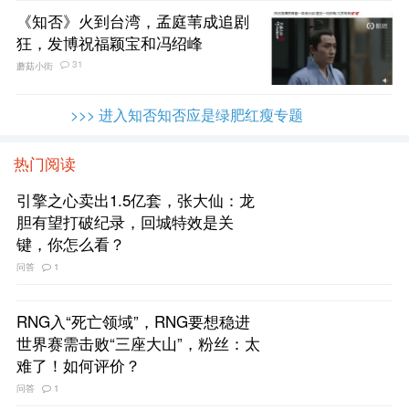
《知否》火到台湾，孟庭苇成追剧
狂，发博祝福颖宝和冯绍峰
31
蘑菇小街
>>> 进入知否知否应是绿肥红瘦专题
热门阅读
引擎之心卖出1.5亿套，张大仙：龙
胆有望打破纪录，回城特效是关
键，你怎么看？
问答
1
RNG入“死亡领域”，RNG要想稳进
世界赛需击败“三座大山”，粉丝：太
难了！如何评价？
问答
1