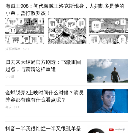
海贼王908：初代海贼王洛克斯现身，大妈凯多是他的
小弟，曾打败罗杰！
抹茶冰激凌
1
归去来大结局官方剧透：书澈重回
起点，与萧清这样重逢
小小娱
金蝉脱壳2上映时间什么时候？演员
阵容都有谁有什么看点呢？
喜乐
1
抖音一半我很灿烂一半又很孤单是