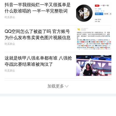
抖音一半我很灿烂一半又很孤单是
什么歌谁唱的 一半一半完整歌词
吃瓜群众
QQ空间怎么了被盗了吗 官方账号
为什么发布售卖黄色图片视频信息
吃瓜群众
这就是铁甲八强名单都有谁 八强抢
夺战比赛结果谁被淘汰了
吃瓜群众
加载更多
首页
电视
娱乐
综艺
电影
趣闻
问答
Copyright 2018 52FuQing.com