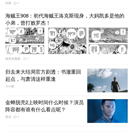
问答
1
海贼王908：初代海贼王洛克斯现身，大妈凯多是他的
小弟，曾打败罗杰！
抹茶冰激凌
1
归去来大结局官方剧透：书澈重回
起点，与萧清这样重逢
小小娱
金蝉脱壳2上映时间什么时候？演员
阵容都有谁有什么看点呢？
喜乐
1