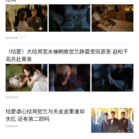
1
backend
《结爱》大结局宽永修鹇救贺兰静霆变回原形 赵松千
花共赴黄泉
backend
结爱虐心结局贺兰与关皮皮重逢却
失忆 还有第二部吗
backend