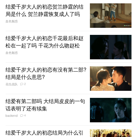
结爱千岁大人的初恋贺兰静霆的结
局是什么 贺兰静霆恢复成人了吗
血色魅惑
结爱千岁大人的初恋千花最后和赵
松在一起了吗 千花为什么吻赵松
血色魅惑
结爱千岁大人的初恋有没有第二部?
结局是什么意思?
2
花生战队
结爱有第二部吗 大结局皮皮的一句
话表明了还有续集
4
backend
结爱千岁大人的初恋结局为什么引