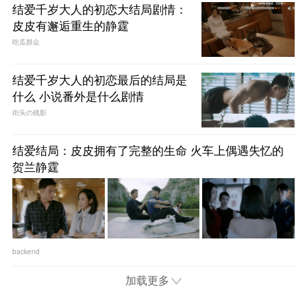
结爱千岁大人的初恋大结局剧情：
皮皮有邂逅重生的静霆
吃瓜群众
结爱千岁大人的初恋最后的结局是
什么 小说番外是什么剧情
街头の残影
结爱结局：皮皮拥有了完整的生命 火车上偶遇失忆的
贺兰静霆
backend
加载更多