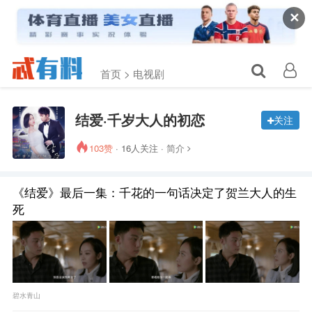
✕
首页 >
电视剧
结爱·千岁大人的初恋
关注
103赞
· 16人关注 ·
简介
《结爱》最后一集：千花的一句话决定了贺兰大人的生
死
碧水青山