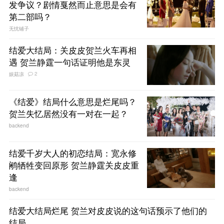
发争议？剧情戛然而止意思是会有
第二部吗？
无忧铺子
结爱大结局：关皮皮贺兰火车再相
遇 贺兰静霆一句话证明他是东灵
2
娱菇凉
《结爱》结局什么意思是烂尾吗？
贺兰失忆居然没有一对在一起？
backend
结爱千岁大人的初恋结局：宽永修
鹇牺牲变回原形 贺兰静霆关皮皮重
逢
backend
结爱大结局烂尾 贺兰对皮皮说的这句话预示了他们的
结局