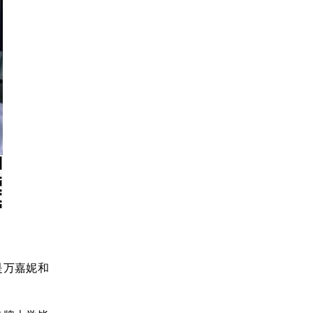
是万嘉妮和