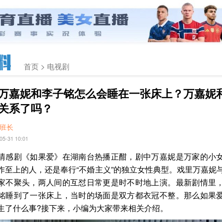
首页 >
电视剧
万嘉妮和李子铭怎么会睡在一张床上？万嘉妮
关系了吗？
班长
05-31 10:01
剧《如果爱》在湖南台热播正酣，剧中万嘉妮是万家的小
作至上的人，还是奉行“不婚主义”的独立女性典型。戏里万嘉妮
家不聚头，两人间的互怼日常更是时不时地上演。最新剧情里
铭睡到了一张床上，当时的场面是双方都衣冠不整。那么如果
生了什么事?接下来，小编为大家带来相关介绍。