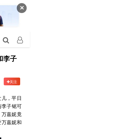
✕
和李子
关注
女儿，平日
与李子铭可
，万嘉妮竟
爱万嘉妮和