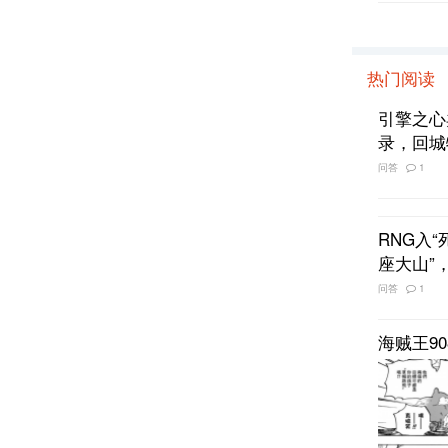
热门阅读
引擎之心
录，回城
问答
1
RNG入
座大山”
问答
1
海贼王9