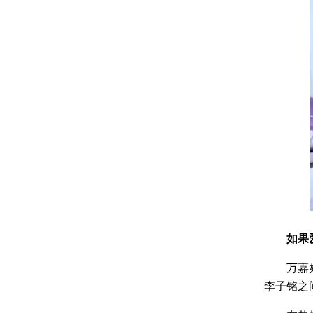
如果
万嘉妮是
李子铭之