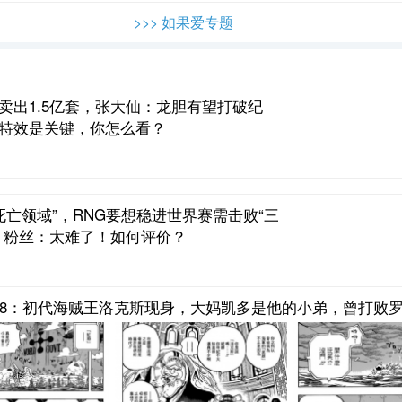
>>> 如果爱专题
卖出1.5亿套，张大仙：龙胆有望打破纪
特效是关键，你怎么看？
“死亡领域”，RNG要想稳进世界赛需击败“三
，粉丝：太难了！如何评价？
08：初代海贼王洛克斯现身，大妈凯多是他的小弟，曾打败