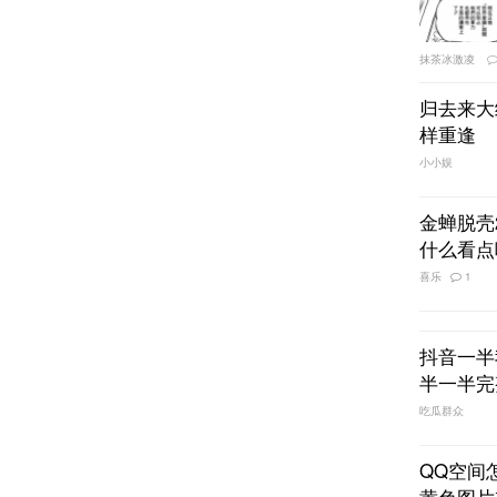
抹茶冰激凌
归去来大
样重逢
小小娱
金蝉脱壳
什么看点
喜乐
1
抖音一半
半一半完
吃瓜群众
QQ空间
黄色图片