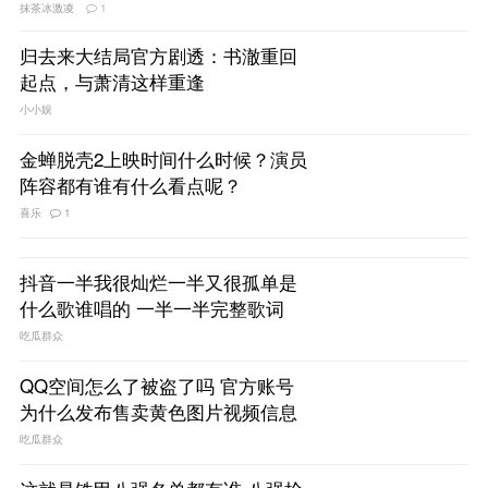
抹茶冰激凌
1
归去来大结局官方剧透：书澈重回
起点，与萧清这样重逢
小小娱
金蝉脱壳2上映时间什么时候？演员
阵容都有谁有什么看点呢？
喜乐
1
抖音一半我很灿烂一半又很孤单是
什么歌谁唱的 一半一半完整歌词
吃瓜群众
QQ空间怎么了被盗了吗 官方账号
为什么发布售卖黄色图片视频信息
吃瓜群众