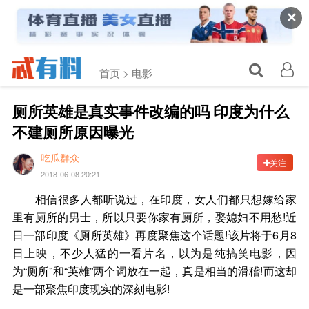
✕
首页 >
电影
厕所英雄是真实事件改编的吗 印度为什么
不建厕所原因曝光
吃瓜群众
关注
2018-06-08 20:21
相信很多人都听说过，在印度，女人们都只想嫁给家
里有厕所的男士，所以只要你家有厕所，娶媳妇不用愁!近
日一部印度《厕所英雄》再度聚焦这个话题!该片将于6月8
日上映，不少人猛的一看片名，以为是纯搞笑电影，因
为“厕所”和“英雄”两个词放在一起，真是相当的滑稽!而这却
是一部聚焦印度现实的深刻电影!