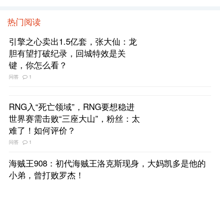
>>> 电影专题
热门阅读
引擎之心卖出1.5亿套，张大仙：龙
胆有望打破纪录，回城特效是关
键，你怎么看？
问答
1
RNG入“死亡领域”，RNG要想稳进
世界赛需击败“三座大山”，粉丝：太
难了！如何评价？
问答
1
海贼王908：初代海贼王洛克斯现身，大妈凯多是他的
小弟，曾打败罗杰！