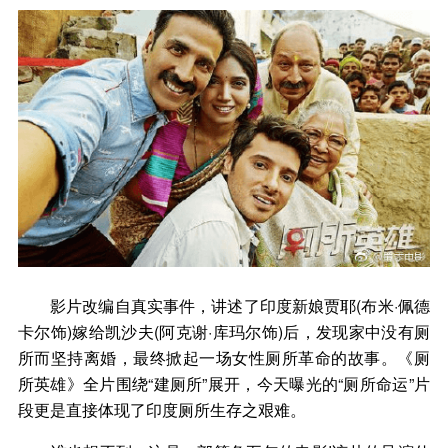
影片改编自真实事件，讲述了印度新娘贾耶(布米·佩德
卡尔饰)嫁给凯沙夫(阿克谢·库玛尔饰)后，发现家中没有厕
所而坚持离婚，最终掀起一场女性厕所革命的故事。《厕
所英雄》全片围绕“建厕所”展开，今天曝光的“厕所命运”片
段更是直接体现了印度厕所生存之艰难。