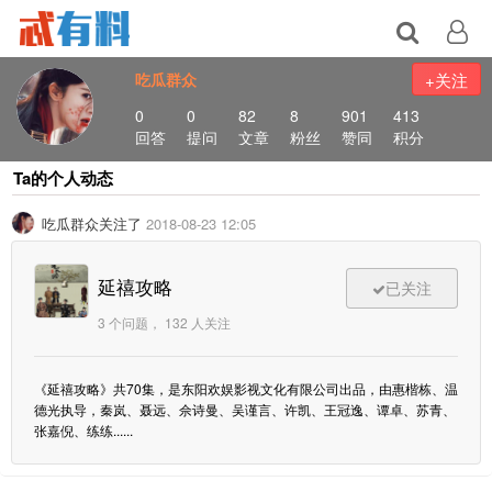
吃瓜群众
+关注
0
0
82
8
901
413
回答
提问
文章
粉丝
赞同
积分
Ta的个人动态
吃瓜群众关注了
2018-08-23 12:05
延禧攻略
已关注
3 个问题， 132 人关注
《延禧攻略》共70集，是东阳欢娱影视文化有限公司出品，由惠楷栋、温
德光执导，秦岚、聂远、佘诗曼、吴谨言、许凯、王冠逸、谭卓、苏青、
张嘉倪、练练......