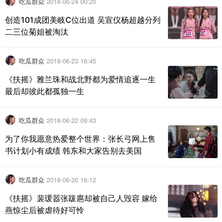
吃瓜群众
2018-06-24 00:20
创造101成团美岐C位出道 吴宣仪杨超越分列
二三位菊姐被淘汰
吃瓜群众
2018-06-23 16:45
《扶摇》雅兰珠和战北野都为爱情追逐一生
最后却彼此都孤独一生
吃瓜群众
2018-06-22 09:43
为了你我愿意热爱整个世界：张长弓网上售
书计划小有成绩 韩东和大家告别去美国
吃瓜群众
2018-06-20 16:12
《扶摇》裴瑗嚣张跋扈却被自己人毁容 嫁给
燕惊尘后被虐待好可怜