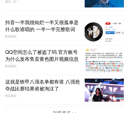
喜乐
1
抖音一半我很灿烂一半又很孤单是
什么歌谁唱的 一半一半完整歌词
吃瓜群众
QQ空间怎么了被盗了吗 官方账号
为什么发布售卖黄色图片视频信息
吃瓜群众
这就是铁甲八强名单都有谁 八强抢
夺战比赛结果谁被淘汰了
吃瓜群众
加载更多