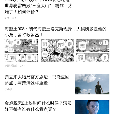
世界赛需击败“三座大山”，粉丝：太
难了！如何评价？
问答
1
海贼王908：初代海贼王洛克斯现身，大妈凯多是他的
小弟，曾打败罗杰！
抹茶冰激凌
1
归去来大结局官方剧透：书澈重回
起点，与萧清这样重逢
小小娱
金蝉脱壳2上映时间什么时候？演员
阵容都有谁有什么看点呢？