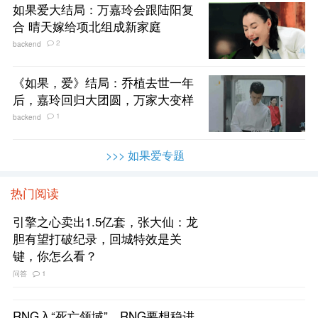
如果爱大结局：万嘉玲会跟陆阳复
合 晴天嫁给项北组成新家庭
2
backend
《如果，爱》结局：乔植去世一年
后，嘉玲回归大团圆，万家大变样
1
backend
>>> 如果爱专题
热门阅读
引擎之心卖出1.5亿套，张大仙：龙
胆有望打破纪录，回城特效是关
键，你怎么看？
问答
1
RNG入“死亡领域”，RNG要想稳进