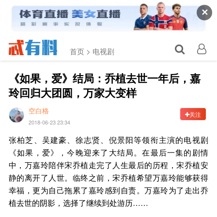
✕
首页 >
电视剧
《如果，爱》结局：乔植去世一年后，嘉
玲回归大团圆，万家大变样
空白格
关注
2018-06-23 23:34
张柏芝、吴建豪、徐志贤、倪景阳等领衔主演的电视剧
《如果，爱》，今晚迎来了大结局。在最后一集的剧情
中，万嘉玲陪伴宋乔植走完了人生最后的历程，宋乔植安
静的离开了人世。临终之前，宋乔植希望万嘉玲能够获得
幸福，更为自己拖累了嘉玲感到自责。万嘉玲为了走出乔
植去世的阴影，选择了继续到处游历……