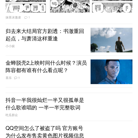
抹茶冰激凌
1
归去来大结局官方剧透：书澈重回
起点，与萧清这样重逢
小小娱
金蝉脱壳2上映时间什么时候？演员
阵容都有谁有什么看点呢？
喜乐
1
抖音一半我很灿烂一半又很孤单是
什么歌谁唱的 一半一半完整歌词
吃瓜群众
QQ空间怎么了被盗了吗 官方账号