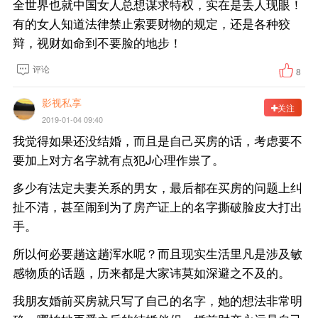
全世界也就中国女人总想谋求特权，实在是丢人现眼！
有的女人知道法律禁止索要财物的规定，还是各种狡
辩，视财如命到不要脸的地步！
评论
8
影视私享
关注
2019-01-04 09:40
我觉得如果还没结婚，而且是自己买房的话，考虑要不
要加上对方名字就有点犯J心理作祟了。
多少有法定夫妻关系的男女，最后都在买房的问题上纠
扯不清，甚至闹到为了房产证上的名字撕破脸皮大打出
手。
所以何必要趟这趟浑水呢？而且现实生活里凡是涉及敏
感物质的话题，历来都是大家讳莫如深避之不及的。
我朋友婚前买房就只写了自己的名字，她的想法非常明