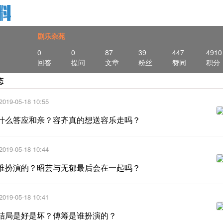
剧乐杂苑
0
0
87
39
447
4910
回答
提问
文章
粉丝
赞同
积分
态
2019-05-18 10:55
什么答应和亲？容齐真的想送容乐走吗？
2019-05-18 10:44
谁扮演的？昭芸与无郁最后会在一起吗？
2019-05-18 10:41
结局是好是坏？傅筹是谁扮演的？